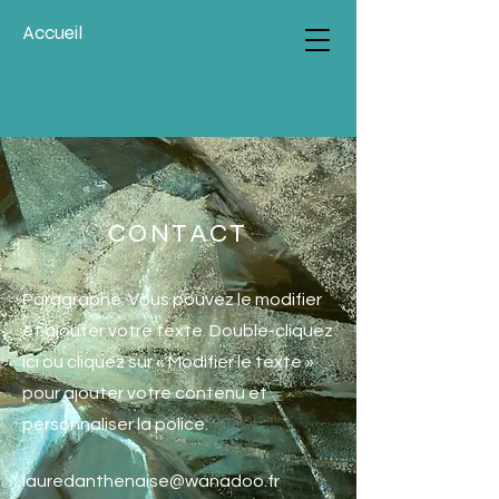
Accueil
CONTACT
Paragraphe. Vous pouvez le modifier
et ajouter votre texte. Double-cliquez
ici ou cliquez sur « Modifier le texte »
pour ajouter votre contenu et
personnaliser la police.
lauredanthenaise@wanadoo.fr